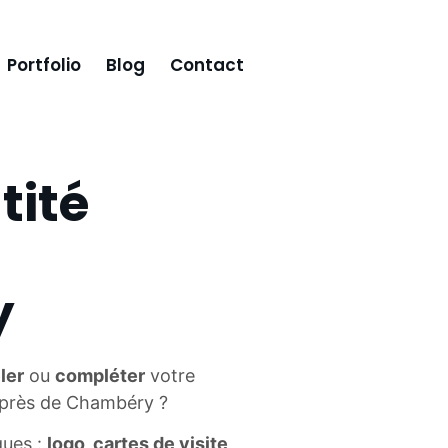
Portfolio
Blog
Contact
tité
y
ler
ou
compléter
votre
 près de Chambéry ?
ques :
logo, cartes de visite,